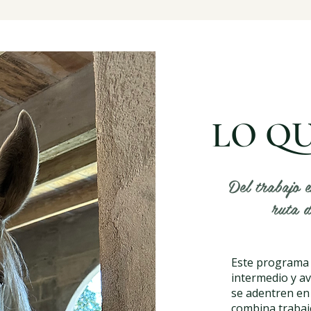
LO Q
Del trabajo e
ruta d
Este programa e
intermedio y a
se adentren en 
combina trabajo