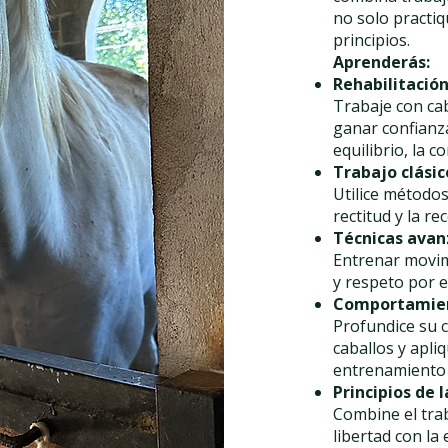
no solo practi
principios.
Aprenderás:
Rehabilitació
Trabaje con ca
ganar confianza
equilibrio, la c
Trabajo clási
Utilice métodos 
rectitud y la re
Técnicas avan
Entrenar movimi
y respeto por el
Comportamient
Profundice su 
caballos y apli
entrenamiento 
Principios de 
Combine el tra
libertad con la