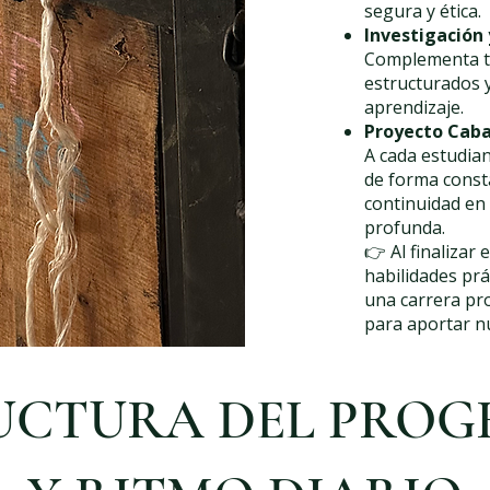
segura y ética.
Investigación 
Complementa tu
estructurados y
aprendizaje.
Proyecto Caba
A cada estudian
de forma const
continuidad en
profunda.
👉 Al finalizar
habilidades prác
una carrera pr
para aportar n
UCTURA DEL PRO