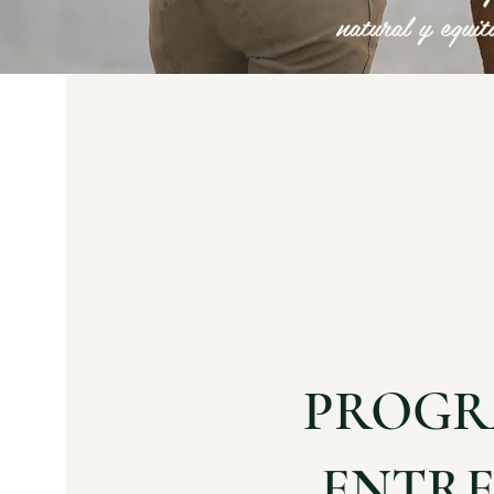
natural y equit
PROGR
ENTRE