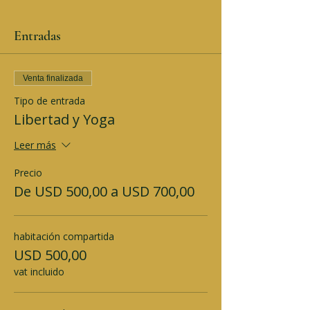
Entradas
Venta finalizada
Tipo de entrada
Libertad y Yoga
Leer más
Precio
De USD 500,00 a USD 700,00
habitación compartida
USD 500,00
vat incluido