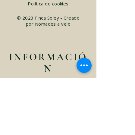
Política de cookies
© 2023 Finca Soley - Creado
por
Nomades a velo
INFORMACIÓ
N
fincasoley@gmail.com
00506-87930702
Costa Rica, Provincia de Cartago,