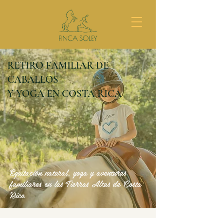
RETIRO FAMILIAR DE
CABALLOS
Y YOGA EN COSTA RICA
Equitación natural, yoga y aventuras
familiares en las Tierras Altas de Costa
Rica