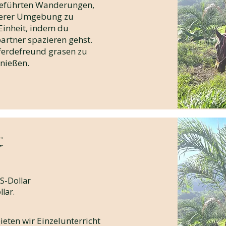
 geführten Wanderungen,
serer Umgebung zu
Einheit, indem du
rtner spazieren gehst.
ferdefreund grasen zu
enießen.
t
S-Dollar
lar.
ieten wir Einzelunterricht