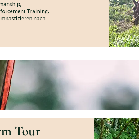
emanship,
nforcement Training,
Gymnastizieren nach
arm Tour