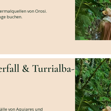
ermalquellen von Orosi.
age buchen.
rfall & Turrialba-Markt
fälle von Aquiares und